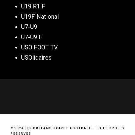
U19 R1 F
U19F National
U7-U9
U7-U9 F
USO FOOT TV
USOlidaires
©2024
US ORLEANS LOIRET FOOTBALL
- TOUS DROITS
RÉSERVÉS