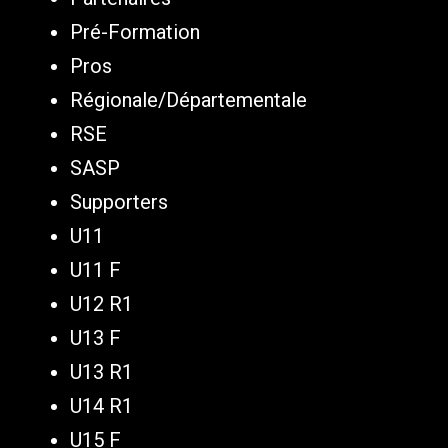
Pré-Formation
Pros
Régionale/Départementale
RSE
SASP
Supporters
U11
U11 F
U12 R1
U13 F
U13 R1
U14 R1
U15 F