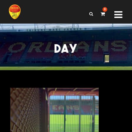
0
DAY