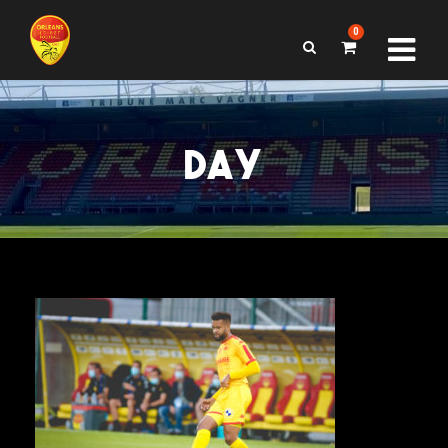
0
DAY