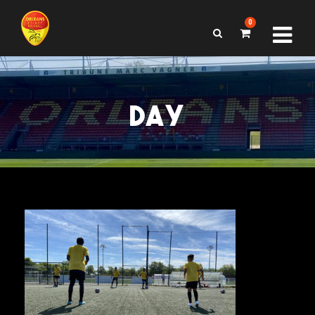
0
DAY