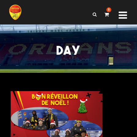
0
DAY