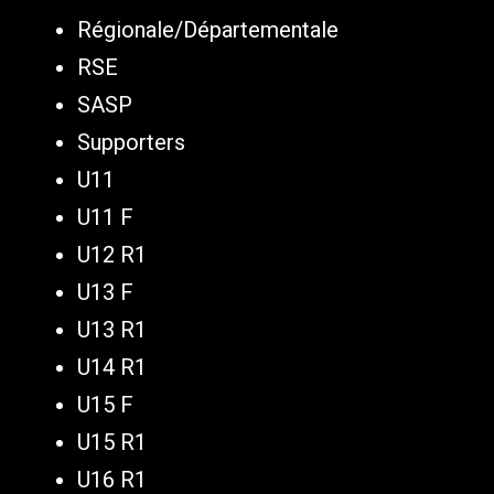
Régionale/Départementale
RSE
SASP
Supporters
U11
U11 F
U12 R1
U13 F
U13 R1
U14 R1
U15 F
U15 R1
U16 R1