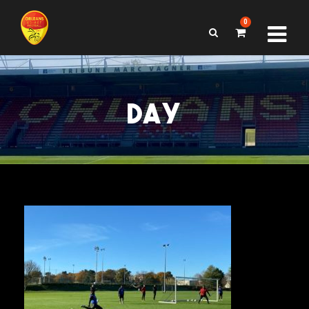
0
DAY