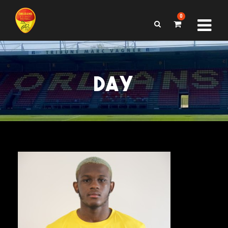
0
DAY