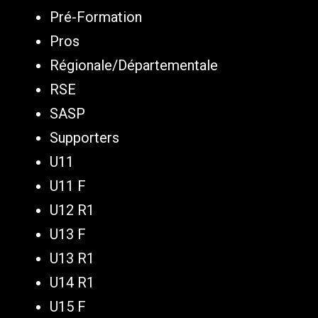
Pré-Formation
Pros
Régionale/Départementale
RSE
SASP
Supporters
U11
U11 F
U12 R1
U13 F
U13 R1
U14 R1
U15 F