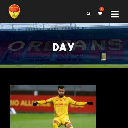
0
DAY