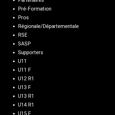
Partenaires
Pré-Formation
Pros
Régionale/Départementale
RSE
SASP
Supporters
U11
U11 F
U12 R1
U13 F
U13 R1
U14 R1
U15 F