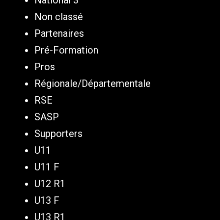
National 3
Non classé
Partenaires
Pré-Formation
Pros
Régionale/Départementale
RSE
SASP
Supporters
U11
U11 F
U12 R1
U13 F
U13 R1