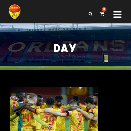
0
DAY