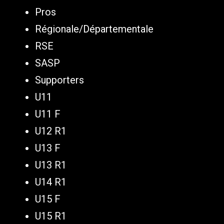
Pros
Régionale/Départementale
RSE
SASP
Supporters
U11
U11 F
U12 R1
U13 F
U13 R1
U14 R1
U15 F
U15 R1