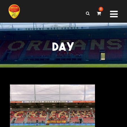
0
DAY