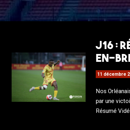
J16 : 
en-Bre
11 décembre 
Nos Orléanais
par une victo
Résumé Vidéo