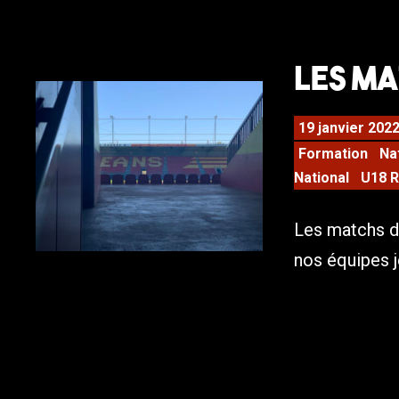
Les ma
19 janvier 202
Formation
Na
National
U18 
Les matchs d
nos équipes j