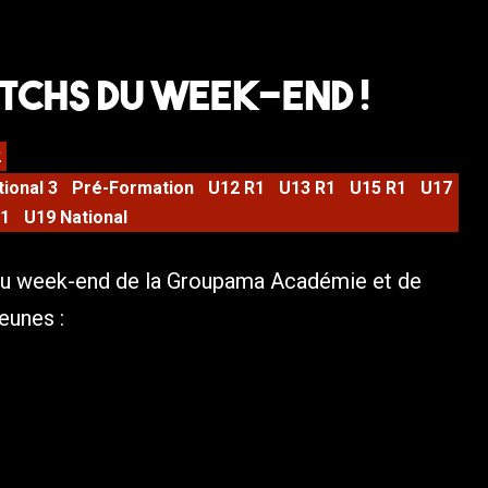
tchs du week-end !
2
tional 3
Pré-Formation
U12 R1
U13 R1
U15 R1
U17
R1
U19 National
u week-end de la Groupama Académie et de
eunes :