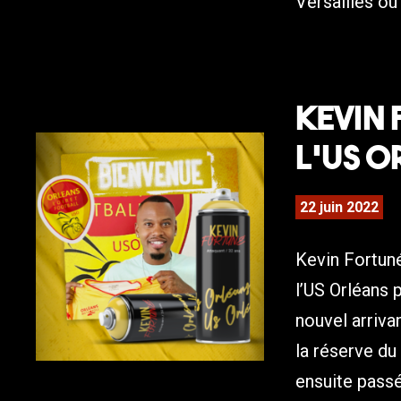
Versailles où 
Kevin 
l’US O
22 juin 2022
Kevin Fortuné
l’US Orléans 
nouvel arrivan
la réserve du 
ensuite passé.