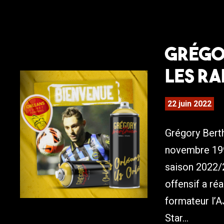
Grégo
les ra
22 juin 2022
Grégory Berth
novembre 1995
saison 2022/2
offensif a ré
formateur l’A
Star...