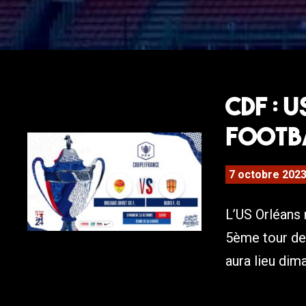
CDF : 
Footb
7 octobre 202
L’US Orléans 
5ème tour de
aura lieu dim