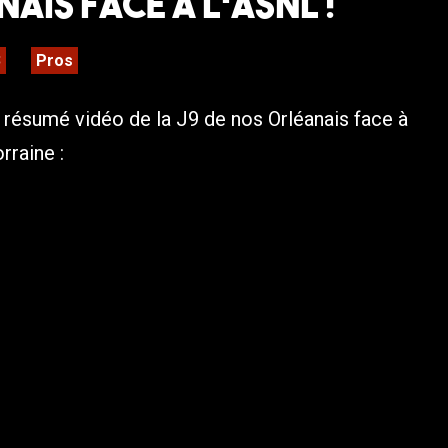
ais face à l’ASNL !
3
Pros
résumé vidéo de la J9 de nos Orléanais face à
rraine :