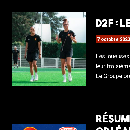
D2F : 
7 octobre 202
Les joueuse
leur troisièm
Le Groupe pr
Résumé