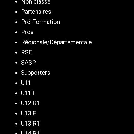
Non classé
Partenaires
Pré-Formation
Pros
Régionale/Départementale
RSE
SASP
Supporters
U11
U11 F
U12 R1
U13 F
U13 R1
U14 R1