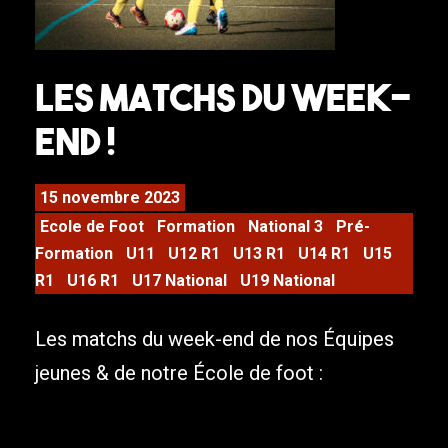
Les matchs du week-
end !
15 novembre 2023
Ecole de Foot
Formation
National 3
Pré-
Formation
U11
U12 R1
U13 R1
U14 R1
U15
R1
U16 R1
U17 National
U19 National
Les matchs du week-end de nos Équipes
jeunes & de notre École de foot :