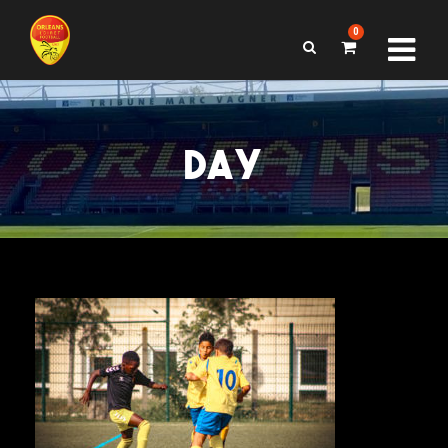
0
DAY