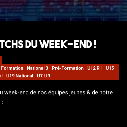
tchs du week-end !
4
Formation
National 3
Pré-Formation
U12 R1
U15
al
U19 National
U7-U9
u week-end de nos équipes jeunes & de notre
 :