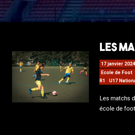
Les Ma
17 janvier 202
Ecole de Foot
R1
U17 Nation
Les matchs d
école de foot