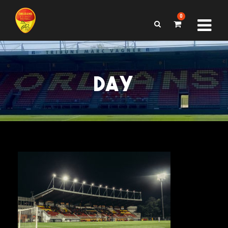
0
DAY