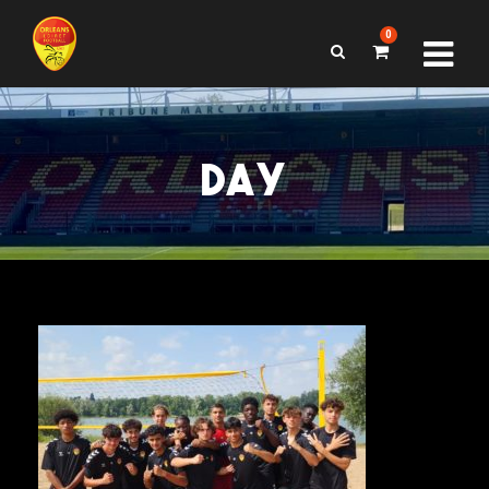
0
DAY