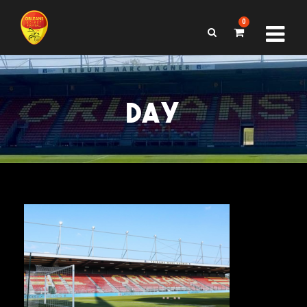
0
DAY