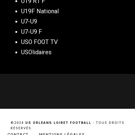
U19 R1 F
U19F National
U7-U9
U7-U9 F
USO FOOT TV
USOlidaires
©2024
US ORLEANS LOIRET FOOTBALL
- TOUS DROITS
RÉSERVÉS
CONTACT
MENTIONS LÉGALES