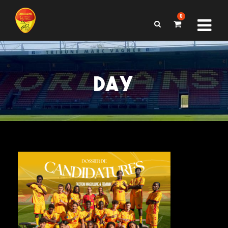
0
DAY