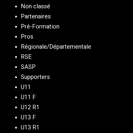
Non classé
Partenaires
Pré-Formation
Pros
Régionale/Départementale
RSE
SASP
Supporters
U11
U11 F
U12 R1
U13 F
U13 R1