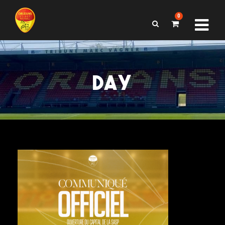
0
DAY