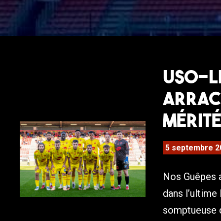
USO-LP
arrach
mérit
5 septembre 2
Nos Guêpes a
dans l’ultime 
somptueuse de