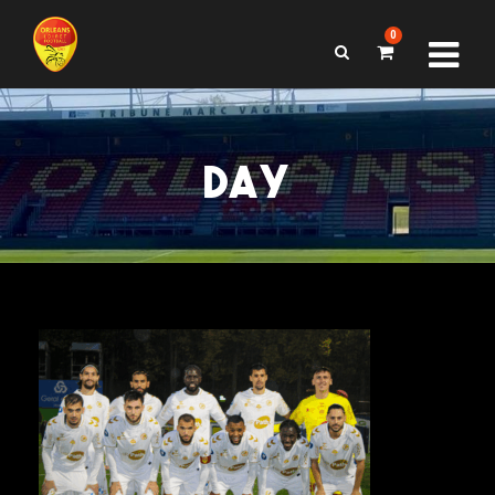
0
DAY