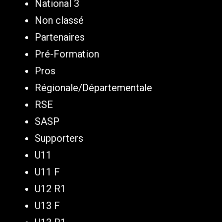
National 3
Non classé
Partenaires
Pré-Formation
Pros
Régionale/Départementale
RSE
SASP
Supporters
U11
U11 F
U12 R1
U13 F