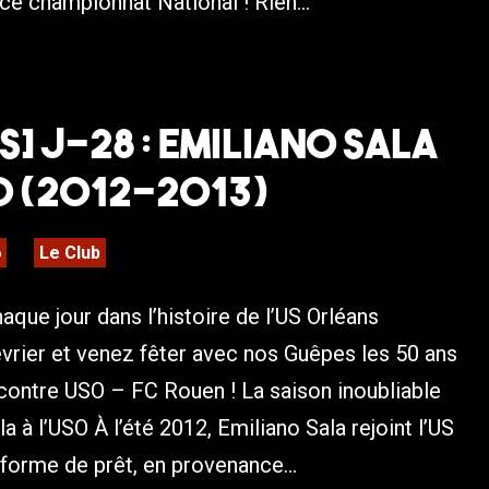
e championnat National ! Rien...
s] J-28 : Emiliano Sala
O (2012-2013)
6
Le Club
que jour dans l’histoire de l’US Orléans
évrier et venez fêter avec nos Guêpes les 50 ans
ncontre USO – FC Rouen ! La saison inoubliable
a à l’USO À l’été 2012, Emiliano Sala rejoint l’US
forme de prêt, en provenance...