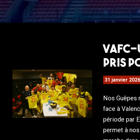
VAFC-U
pris p
31 janvier 202
Nos Guêpes r
face à Valen
période par E
permet à nos 