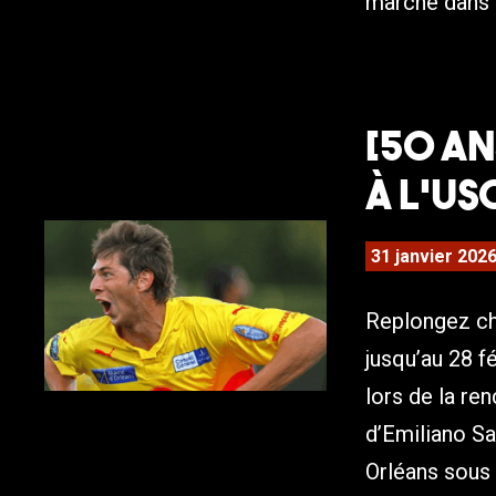
marche dans c
[50 an
à l’US
31 janvier 202
Replongez cha
jusqu’au 28 f
lors de la re
d’Emiliano Sal
Orléans sous 