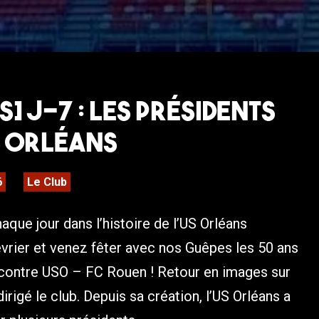
s] J-7 : Les présidents
S Orléans
6
Le Club
que jour dans l’histoire de l’US Orléans
évrier et venez fêter avec nos Guêpes les 50 ans
ncontre USO – FC Rouen ! Retour en images sur
irigé le club. Depuis sa création, l’US Orléans a