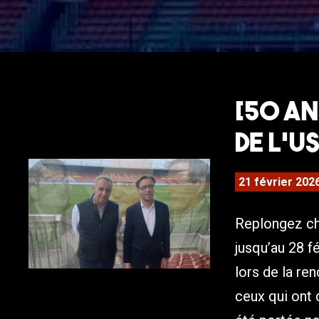
[50 an
de l’U
21 février 202
Replongez cha
jusqu’au 28 f
lors de la re
ceux qui ont d