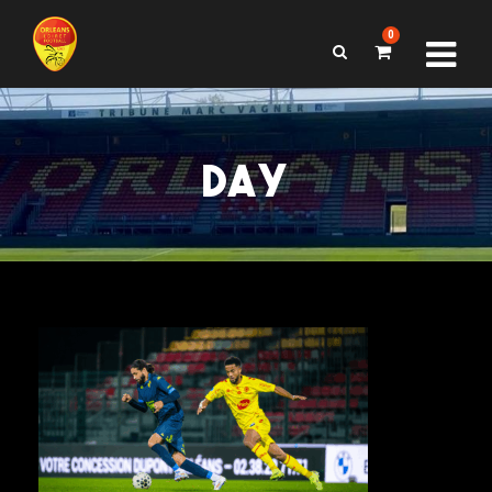
0
DAY