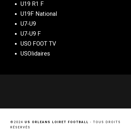
U19 R1 F
U19F National
U7-U9
U7-U9 F
USO FOOT TV
USOlidaires
©2024
US ORLEANS LOIRET FOOTBALL
- TOUS DROITS
RÉSERVÉS