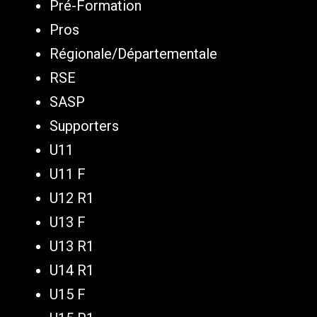
Pré-Formation
Pros
Régionale/Départementale
RSE
SASP
Supporters
U11
U11 F
U12 R1
U13 F
U13 R1
U14 R1
U15 F