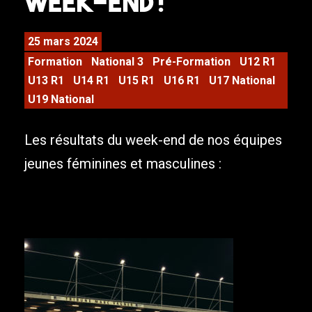
week-end !
25 mars 2024
Formation
National 3
Pré-Formation
U12 R1
U13 R1
U14 R1
U15 R1
U16 R1
U17 National
U19 National
Les résultats du week-end de nos équipes
jeunes féminines et masculines :