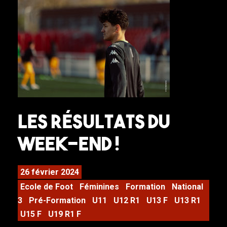
Les résultats du
week-end !
26 février 2024
Ecole de Foot
Féminines
Formation
National
3
Pré-Formation
U11
U12 R1
U13 F
U13 R1
U15 F
U19 R1 F