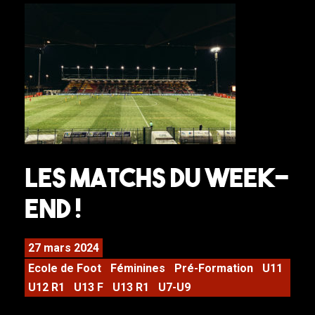
Les matchs du week-
end !
27 mars 2024
Ecole de Foot
Féminines
Pré-Formation
U11
U12 R1
U13 F
U13 R1
U7-U9