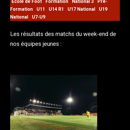
Ecole de Foot
Formation
National 3
Pré-
Formation
U11
U14 R1
U17 National
U19
National
U7-U9
Les résultats des matchs du week-end de
nos équipes jeunes :