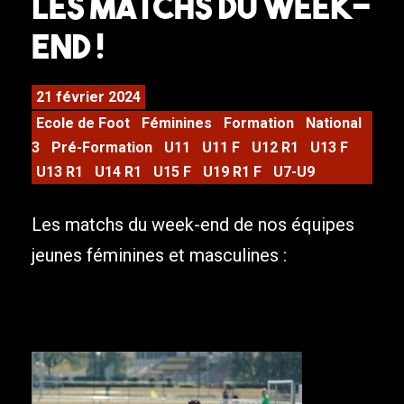
Les matchs du week-
end !
21 février 2024
Ecole de Foot
Féminines
Formation
National
3
Pré-Formation
U11
U11 F
U12 R1
U13 F
U13 R1
U14 R1
U15 F
U19 R1 F
U7-U9
Les matchs du week-end de nos équipes
jeunes féminines et masculines :