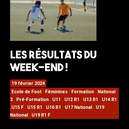
Les résultats du
week-end !
19 février 2024
Ecole de Foot
Féminines
Formation
National
3
Pré-Formation
U11
U12 R1
U13 R1
U14 R1
U15 F
U15 R1
U16 R1
U17 National
U19
National
U19 R1 F