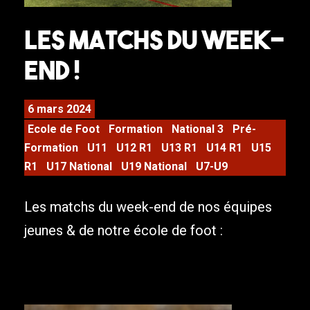
Les Matchs du week-
end !
6 mars 2024
Ecole de Foot
Formation
National 3
Pré-
Formation
U11
U12 R1
U13 R1
U14 R1
U15
R1
U17 National
U19 National
U7-U9
Les matchs du week-end de nos équipes
jeunes & de notre école de foot :