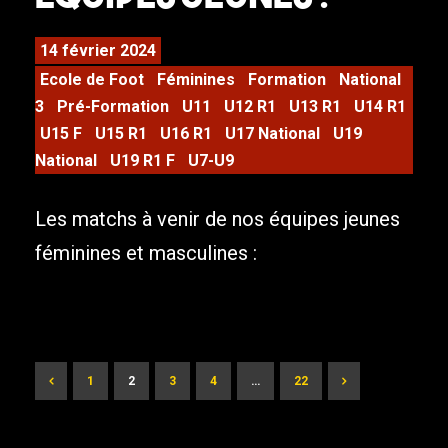
14 février 2024
Ecole de Foot
Féminines
Formation
National
3
Pré-Formation
U11
U12 R1
U13 R1
U14 R1
U15 F
U15 R1
U16 R1
U17 National
U19
National
U19 R1 F
U7-U9
Les matchs à venir de nos équipes jeunes
féminines et masculines :
1
2
3
4
…
22