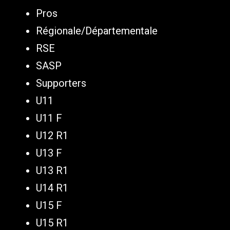
Pros
Régionale/Départementale
RSE
SASP
Supporters
U11
U11 F
U12 R1
U13 F
U13 R1
U14 R1
U15 F
U15 R1