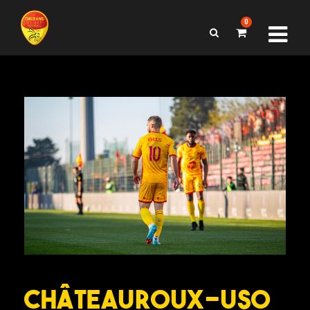
0
Châteauroux-USO