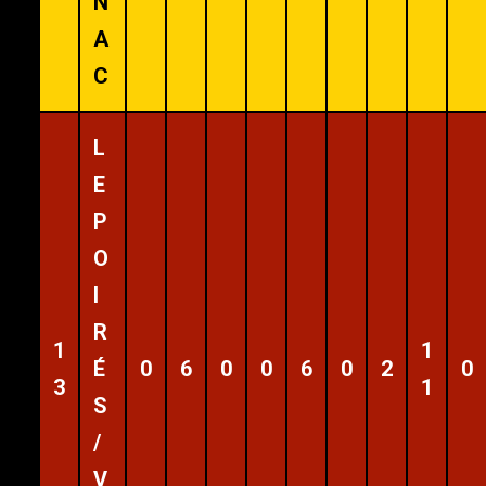
N
A
C
L
E
P
O
I
R
1
1
É
0
6
0
0
6
0
2
0
3
1
S
/
V