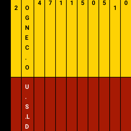
4
7
1
1
5
0
5
0
2
O
1
G
N
E
C
.
O
U
.
S
.L
D