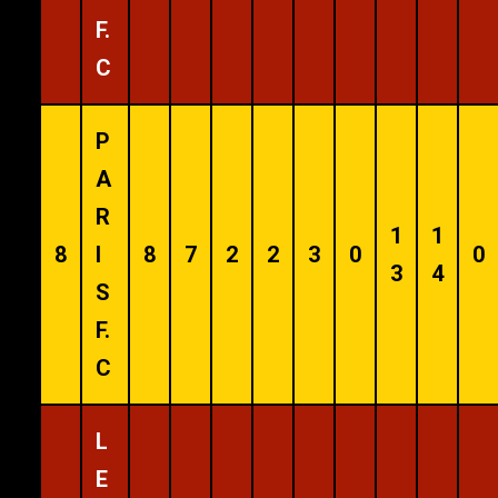
F.
C
P
A
R
1
1
8
I
8
7
2
2
3
0
0
3
4
S
F.
C
L
E