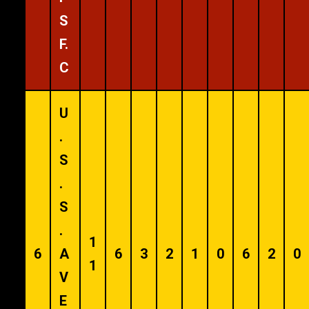
S
F.
C
U
.
S
.
S
.
1
6
A
6
3
2
1
0
6
2
0
1
V
E