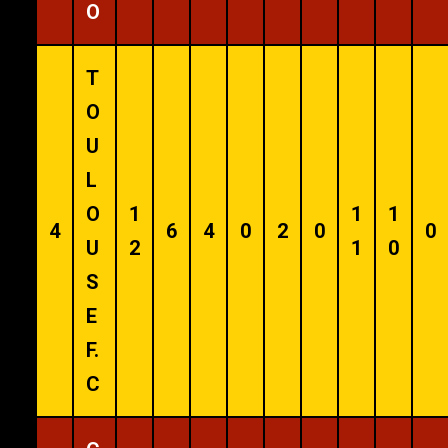
O
T
O
U
L
O
1
1
1
4
6
4
0
2
0
0
U
2
1
0
S
E
F.
C