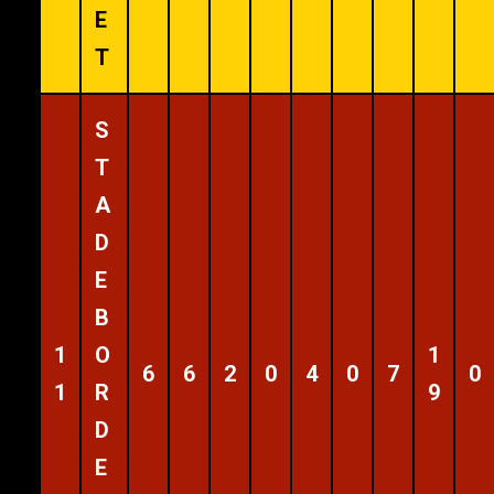
E
T
S
T
A
D
E
B
1
O
1
6
6
2
0
4
0
7
0
1
R
9
D
E