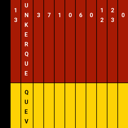
U
1
1
2
N
3
7
1
0
6
0
0
3
2
3
K
E
R
Q
U
E
Q
U
E
V