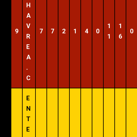
H
A
V
1
1
9
7
7
2
1
4
0
0
R
1
6
E
A
.
C
E
N
T
E