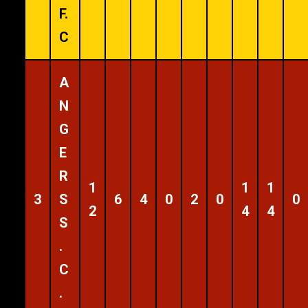
F.
C
A
N
G
E
R
1
1
1
3
S
6
4
0
2
0
0
2
4
4
S
.
C
.