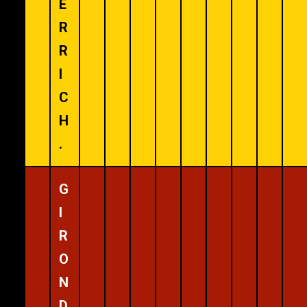
E
R
R
I
C
H
.
G
I
R
O
N
D