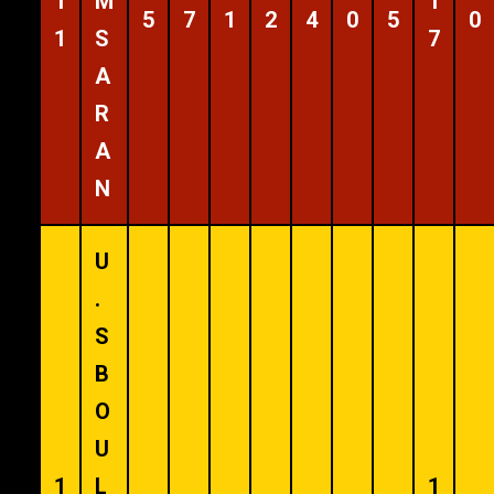
1
M
1
5
7
1
2
4
0
5
0
1
S
7
A
R
A
N
U
.
S
B
O
U
1
L
1