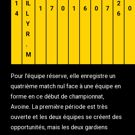
1
IL
2
1
7
0
1
6
0
7
0
4
L
6
Y
R
.
M
Pour l’équipe réserve, elle enregistre un
quatrième match nul face à une équipe en
forme en ce début de championnat,
Avoine. La première période est très
ouverte et les deux équipes se créent des
opportunités, mais les deux gardiens