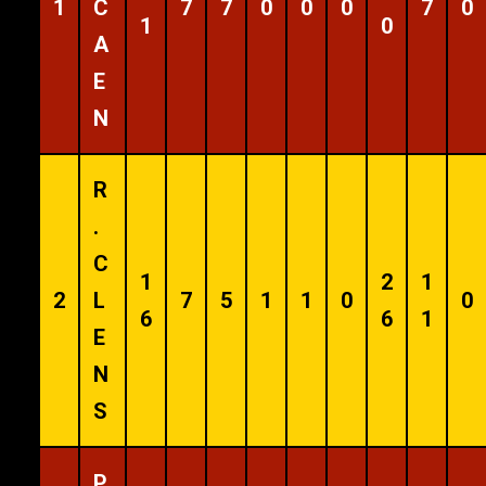
1
C
7
7
0
0
0
7
0
1
0
A
E
N
R
.
C
1
2
1
2
L
7
5
1
1
0
0
6
6
1
E
N
S
P