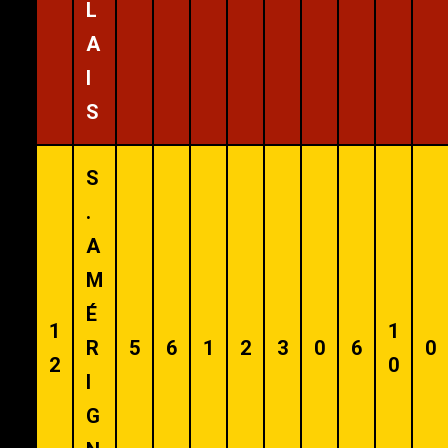
L
A
I
S
S
.
A
M
É
1
1
R
5
6
1
2
3
0
6
0
2
0
I
G