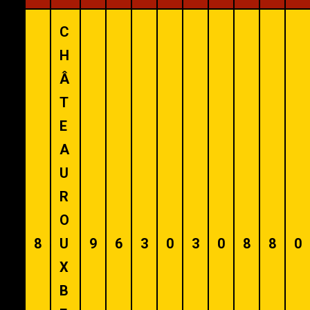
C
H
Â
T
E
A
U
R
O
8
U
9
6
3
0
3
0
8
8
0
X
B