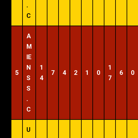
.
C
A
M
IE
N
1
1
5
7
4
2
1
0
6
0
S
4
7
S
.
C
U