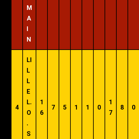
M
A
I
N
LI
L
L
E
L.
1
1
4
7
5
1
1
0
8
0
O
6
7
.
S