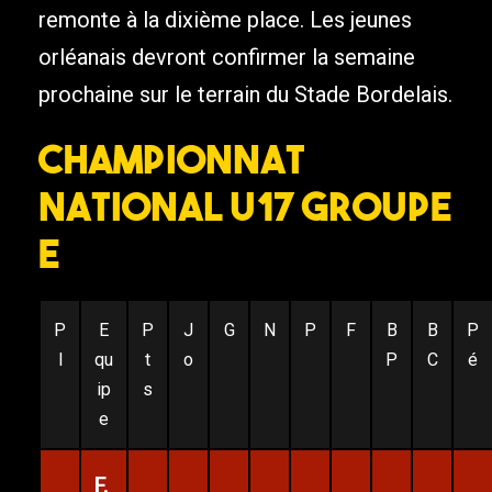
remonte à la dixième place. Les jeunes
orléanais devront confirmer la semaine
prochaine sur le terrain du Stade Bordelais.
CHAMPIONNAT
NATIONAL U17 GROUPE
E
P
E
P
J
G
N
P
F
B
B
P
l
qu
t
o
P
C
é
ip
s
e
F.