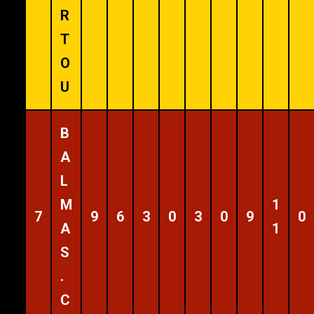
R
T
O
U
B
A
L
M
1
7
9
6
3
0
3
0
9
0
A
1
S
.
C