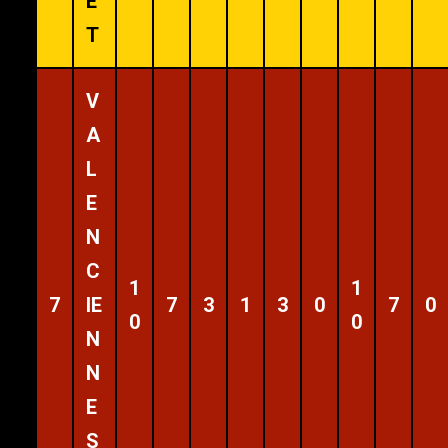
E
T
V
A
L
E
N
C
1
1
7
IE
7
3
1
3
0
7
0
0
0
N
N
E
S