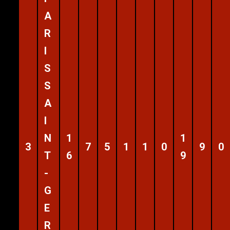
A
R
I
S
S
A
I
N
1
1
3
7
5
1
1
0
9
0
T
6
9
-
G
E
R