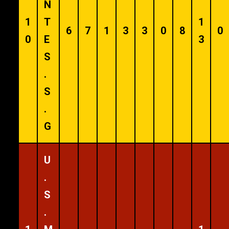
N
1
T
1
6
7
1
3
3
0
8
0
0
E
3
S
.
S
.
G
U
.
S
.