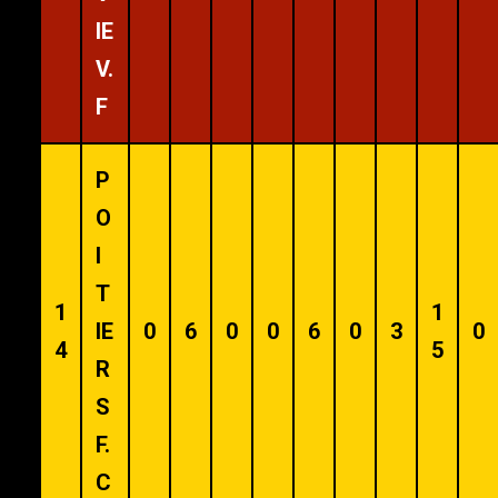
IE
V.
F
P
O
I
T
1
1
IE
0
6
0
0
6
0
3
0
4
5
R
S
F.
C