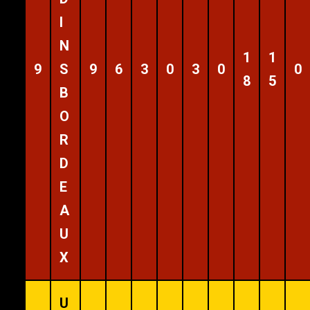
I
N
1
1
9
S
9
6
3
0
3
0
0
8
5
B
O
R
D
E
A
U
X
U