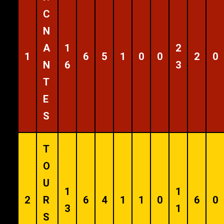
C
N
A
1
2
1
6
5
1
0
0
2
0
N
6
3
T
E
S
T
O
U
1
1
2
R
6
4
1
1
0
6
0
3
1
S