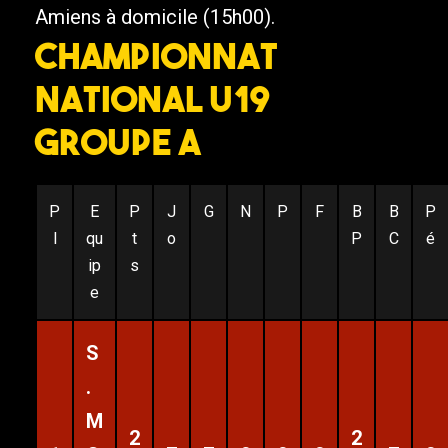
Amiens à domicile (15h00).
CHAMPIONNAT
NATIONAL U19
GROUPE A
P
E
P
J
G
N
P
F
B
B
P
l
qu
t
o
P
C
é
ip
s
e
S
.
M
2
2