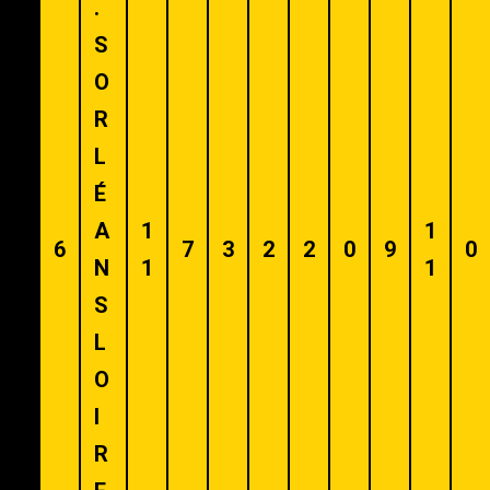
.
S
O
R
L
É
A
1
1
6
7
3
2
2
0
9
0
N
1
1
S
L
O
I
R