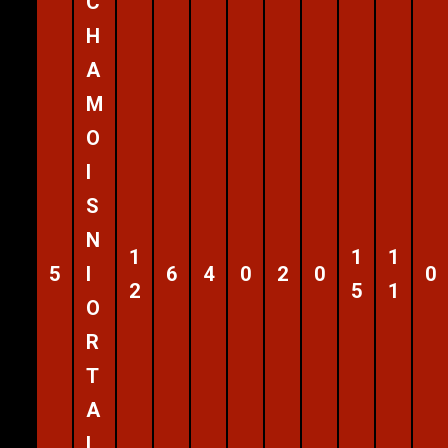
C
H
A
M
O
I
S
N
1
1
1
5
I
6
4
0
2
0
0
2
5
1
O
R
T
A
I