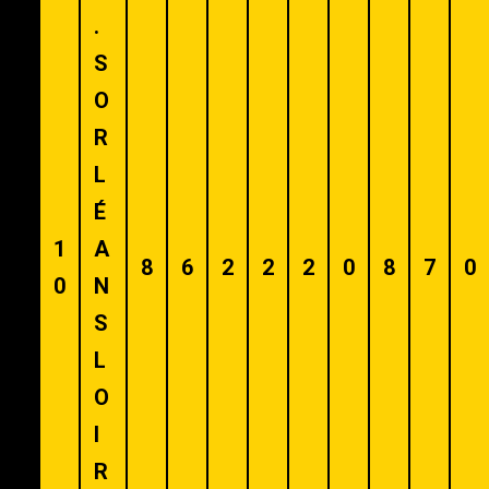
.
S
O
R
L
É
1
A
8
6
2
2
2
0
8
7
0
0
N
S
L
O
I
R