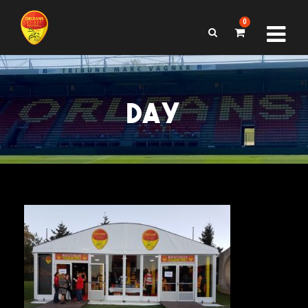
0
DAY