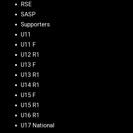
RSE
SASP
Supporters
U11
U11 F
U12 R1
U13 F
U13 R1
U14 R1
U15 F
U15 R1
U16 R1
U17 National