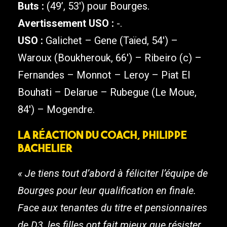
Buts :
(49’, 53′) pour Bourges.
Avertissement USO :
-.
USO :
Galichet – Gene (Taïed, 54′) –
Waroux (Boukherouk, 66′) – Ribeiro (c) –
Fernandes – Monnot – Leroy – Piat El
Bouhati – Delarue – Rubegue (Le Moue,
84′) – Mogendre.
La réaction du coach, Philippe
Bachelier
« Je tiens tout d’abord à féliciter l’équipe de
Bourges pour leur qualification en finale.
Face aux tenantes du titre et pensionnaires
de D3, les filles ont fait mieux que résister