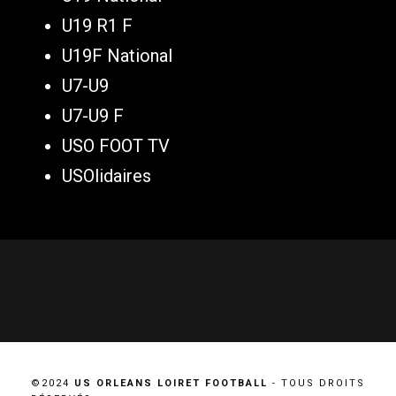
U19 R1 F
U19F National
U7-U9
U7-U9 F
USO FOOT TV
USOlidaires
©2024
US ORLEANS LOIRET FOOTBALL
- TOUS DROITS