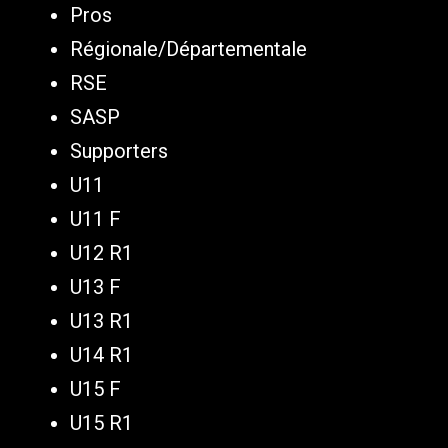
Pros
Régionale/Départementale
RSE
SASP
Supporters
U11
U11 F
U12 R1
U13 F
U13 R1
U14 R1
U15 F
U15 R1