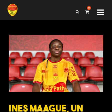
0
Ines Maague, un