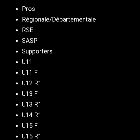
Pros
Régionale/Départementale
RSE
SASP
Supporters
U11
U11 F
U12 R1
U13 F
U13 R1
U14 R1
U15 F
U15 R1