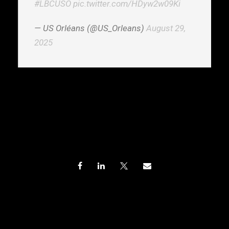
#LBCUSO
pic.twitter.com/HDyw2w09Ki
— US Orléans (@US_Orleans)
August 29,
2025