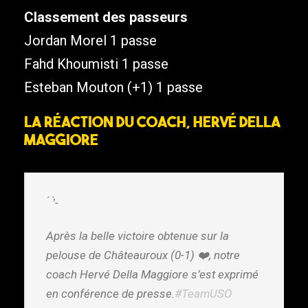
Classement des passeurs
Jordan Morel 1 passe
Fahd Khoumisti 1 passe
Esteban Mouton (+1) 1 passe
La réaction du coach, Hervé Della
Maggiore
️ ́ ’̀-
Après la belle victoire obtenue sur la
pelouse de Châteauroux (0-1) ❤️, notre
coach Hervé Della Maggiore s’est exprimé
en conférence de presse.
#TeamUSO