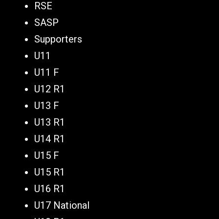
RSE
SASP
Supporters
U11
U11 F
U12 R1
U13 F
U13 R1
U14 R1
U15 F
U15 R1
U16 R1
U17 National