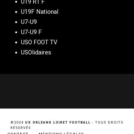
U19 R1 F
U19F National
U7-U9
U7-U9 F
USO FOOT TV
USOlidaires
©2024
US ORLEANS LOIRET FOOTBALL
- TOUS DROITS
RÉSERVÉS