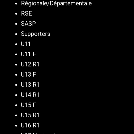
Régionale/Départementale
RSE
SASP
Supporters
U11
U11 F
U12 R1
U13 F
U13 R1
U14 R1
U15 F
U15 R1
U16 R1