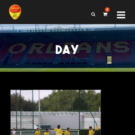
0
DAY