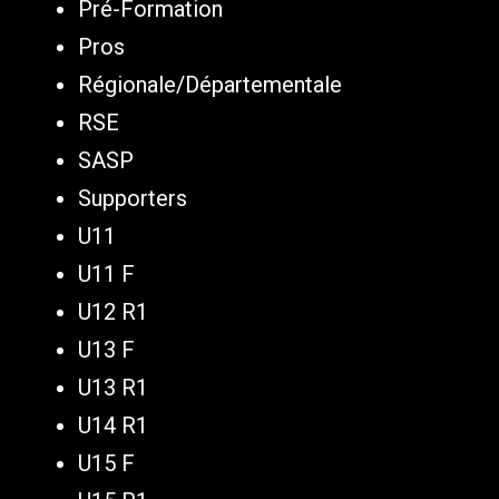
Pré-Formation
Pros
Régionale/Départementale
RSE
SASP
Supporters
U11
U11 F
U12 R1
U13 F
U13 R1
U14 R1
U15 F