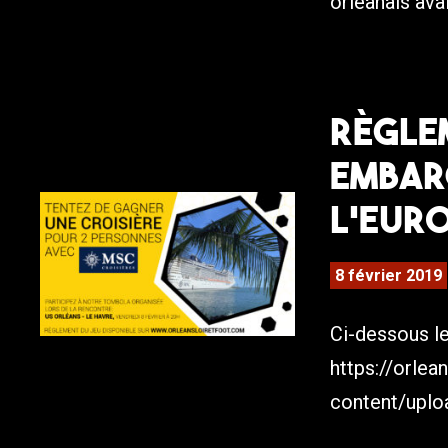
orléanais avai
Règle
Embar
l’Eur
8 février 2019
Ci-dessous le
https://orlea
content/uplo