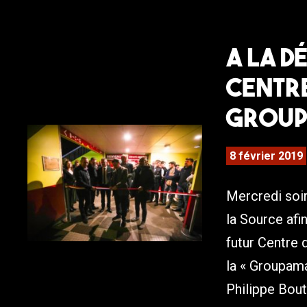
A la d
Centre
Group
8 février 2019
Mercredi soir
la Source afi
futur Centre 
la « Groupam
Philippe Bout