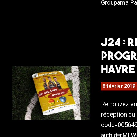
Groupama Pari
J24 : 
progr
Havre
8 février 2019
Retrouvez vo
réception du 
code=00564
authid=rMLW4