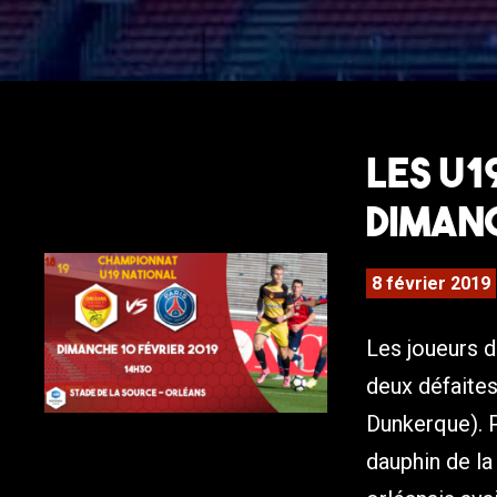
Les U1
diman
8 février 2019
Les joueurs d
deux défaites
Dunkerque). P
dauphin de la