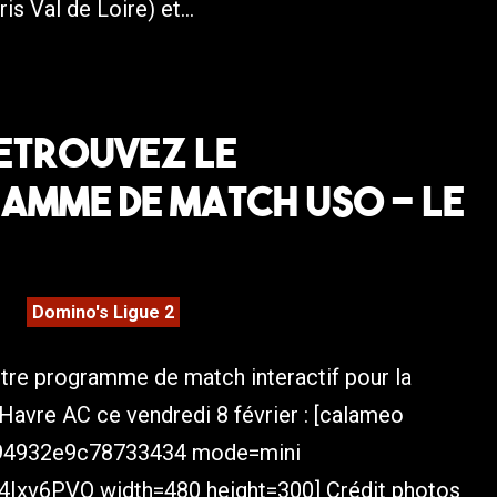
s Val de Loire) et...
Retrouvez le
amme de match USO – Le
Domino's Ligue 2
tre programme de match interactif pour la
Havre AC ce vendredi 8 février : [calameo
94932e9c78733434 mode=mini
Ixv6PVQ width=480 height=300] Crédit photos