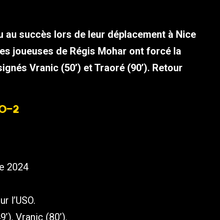
u au succès lors de leur déplacement à Nice
 Les joueuses de Régis Mohar ont forcé la
gnés Vranic (50’) et Traoré (90’). Retour
 0-2
re 2024
ur l’USO.
’), Vranic (80’).