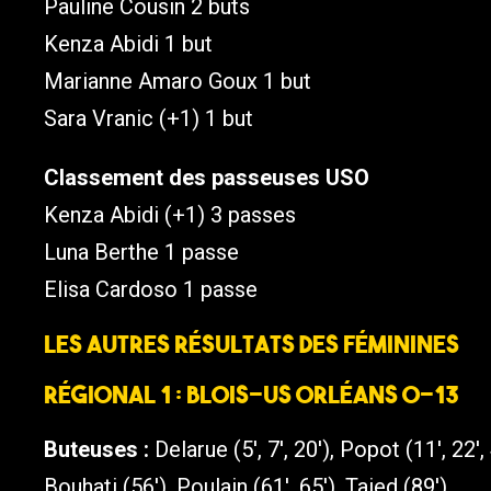
Pauline Cousin 2 buts
Kenza Abidi 1 but
Marianne Amaro Goux 1 but
Sara Vranic (+1) 1 but
Classement des passeuses USO
Kenza Abidi (+1) 3 passes
Luna Berthe 1 passe
Elisa Cardoso 1 passe
Les autres résultats des féminines
Régional 1 : Blois-US Orléans 0-13
Buteuses :
Delarue (5′, 7′, 20′), Popot (11′, 22′,
Bouhati (56′), Poulain (61′, 65′), Taied (89′).