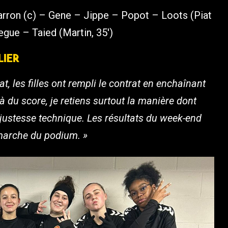
rron (c) – Gene – Jippe – Popot – Loots (Piat
begue – Taied (Martin, 35′)
lier
, les filles ont rempli le contrat en enchaînant
 du score, je retiens surtout la manière dont
 justesse technique. Les résultats du week-end
marche du podium. »