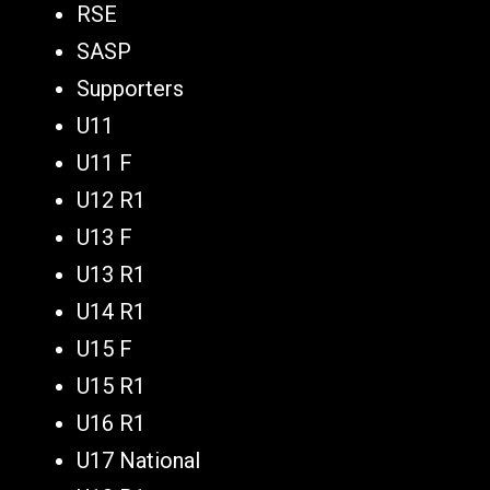
RSE
SASP
Supporters
U11
U11 F
U12 R1
U13 F
U13 R1
U14 R1
U15 F
U15 R1
U16 R1
U17 National