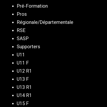
Pré-Formation
Pros
Régionale/Départementale
RSE
SASP
Supporters
U11
U11 F
U12 R1
U13 F
U13 R1
U14 R1
U15 F