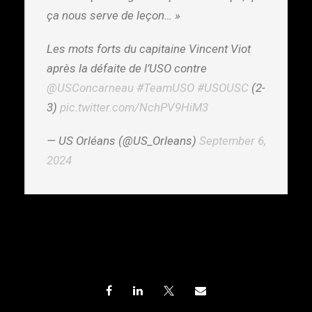
ça nous serve de leçon… »
Les mots forts du capitaine Vincent Viot
après la défaite de l’USO contre
@USConcarneau
#TeamUSO
#USOUSC
(2-
3)
pic.twitter.com/NchPV9HiM3
— US Orléans (@US_Orleans)
September 6,
2024