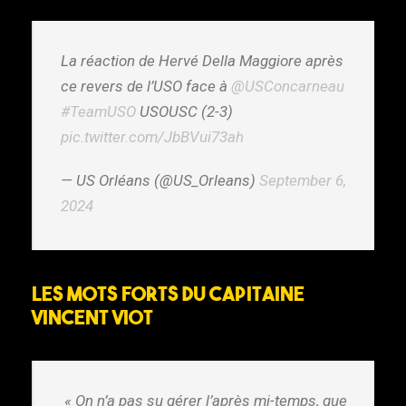
La réaction de Hervé Della Maggiore après
ce revers de l’USO face à
@USConcarneau
#TeamUSO
USOUSC (2-3)
pic.twitter.com/JbBVui73ah
— US Orléans (@US_Orleans)
September 6,
2024
Les mots forts du capitaine
Vincent Viot
️ « On n’a pas su gérer l’après mi-temps, que