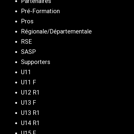
Partenaires
Pré-Formation
Pros
Régionale/Départementale
RSE
SASP
Supporters
U11
U11 F
U12 R1
U13 F
U13 R1
U14 R1
U15 F