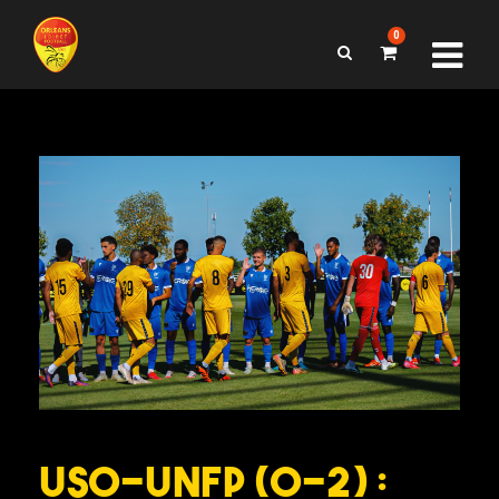
0
USO–UNFP (0-2) :