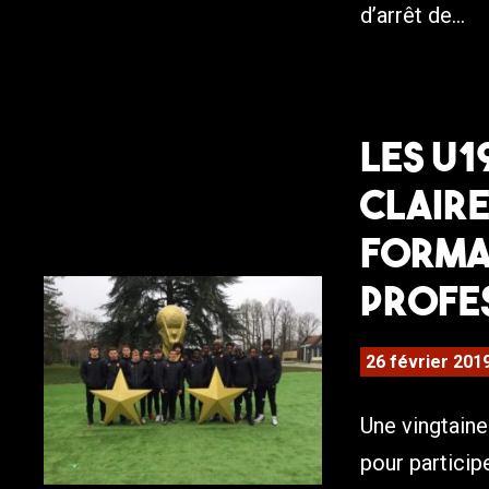
d’arrêt de...
Les U1
Clair
forma
profe
26 février 201
Une vingtaine
pour particip