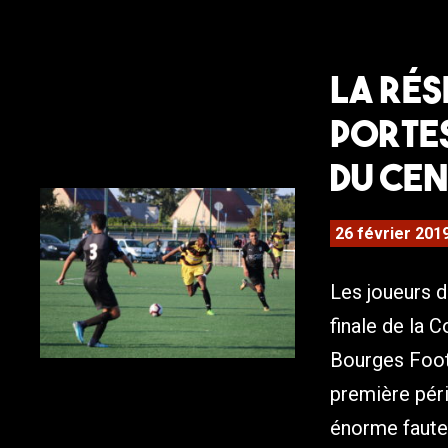
La ré
portes
du Cen
26 février 201
Les joueurs d
finale de la 
Bourges Foot.
première péri
énorme faute