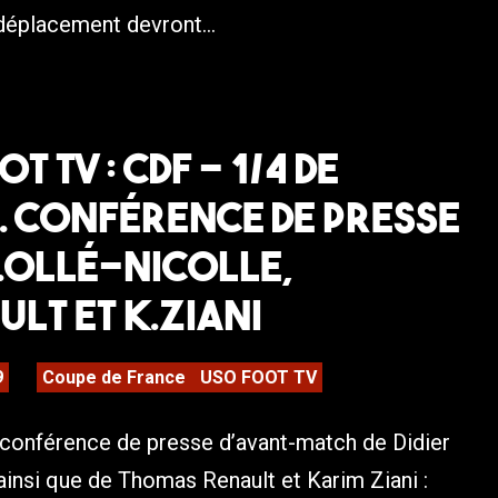
 déplacement devront...
T TV : CDF – 1/4 de
. Conférence de presse
.Ollé-Nicolle,
ult et K.Ziani
9
Coupe de France
USO FOOT TV
 conférence de presse d’avant-match de Didier
 ainsi que de Thomas Renault et Karim Ziani :