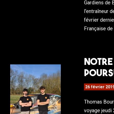
Gardiens de B
l’entraîneur d
février derni
Française de 
Notre
pours
26 février 201
Thomas Bourg
voyage jeudi 