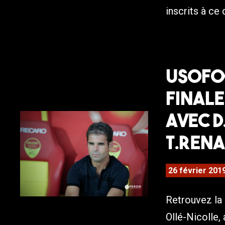
inscrits à ce
USOFOO
finale
avec D
T.Rena
26 février 201
Retrouvez la
Ollé-Nicolle,