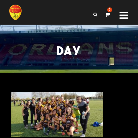
0
DAY