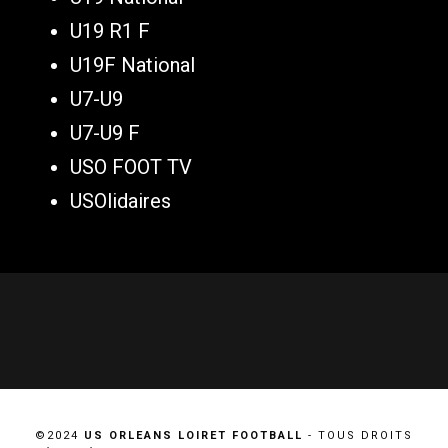
U19 R1 F
U19F National
U7-U9
U7-U9 F
USO FOOT TV
USOlidaires
©2024
US ORLEANS LOIRET FOOTBALL
- TOUS DROITS