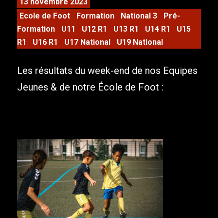
13 novembre 2023
Ecole de Foot
Formation
National 3
Pré-
Formation
U11
U12 R1
U13 R1
U14 R1
U15
R1
U16 R1
U17 National
U19 National
Les résultats du week-end de nos Equipes
Jeunes & de notre École de Foot :