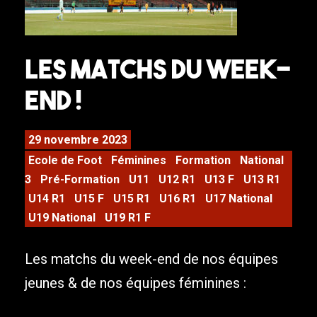
Les matchs du week-
end !
29 novembre 2023
Ecole de Foot
Féminines
Formation
National
3
Pré-Formation
U11
U12 R1
U13 F
U13 R1
U14 R1
U15 F
U15 R1
U16 R1
U17 National
U19 National
U19 R1 F
Les matchs du week-end de nos équipes
jeunes & de nos équipes féminines :