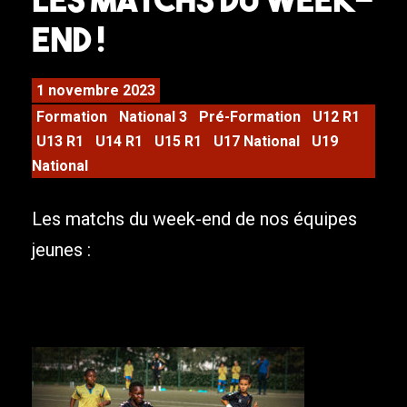
end !
1 novembre 2023
Formation
National 3
Pré-Formation
U12 R1
U13 R1
U14 R1
U15 R1
U17 National
U19
National
Les matchs du week-end de nos équipes
jeunes :