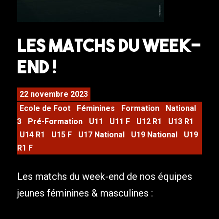
LES MATCHS DU WEEK-
END !
22 novembre 2023
Ecole de Foot
Féminines
Formation
National
3
Pré-Formation
U11
U11 F
U12 R1
U13 R1
U14 R1
U15 F
U17 National
U19 National
U19
R1 F
Les matchs du week-end de nos équipes
jeunes féminines & masculines :