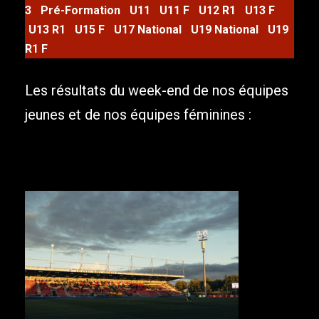
3
Pré-Formation
U11
U11 F
U12 R1
U13 F
U13 R1
U15 F
U17 National
U19 National
U19
R1 F
Les résultats du week-end de nos équipes
jeunes et de nos équipes féminines :