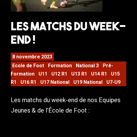
Les matchs du week-
end !
8 novembre 2023
Ecole de Foot
Formation
National 3
Pré-
Formation
U11
U12 R1
U13 R1
U14 R1
U15
R1
U16 R1
U17 National
U19 National
U7-U9
Les matchs du week-end de nos Equipes
Jeunes & de l’École de Foot :