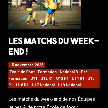
Les matchs du week-
end !
15 novembre 2023
Ecole de Foot
Formation
National 3
Pré-
Formation
U11
U12 R1
U13 R1
U14 R1
U15
R1
U16 R1
U17 National
U19 National
Les matchs du week-end de nos Équipes
jeunes & de notre École de foot :